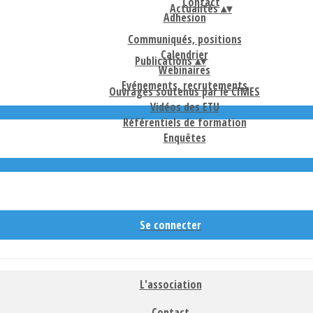
Contact
Actualités
▴
▾
Adhesion
Communiqués, positions
Calendrier
Publications
▴
▾
Webinaires
Evénements, recrutements
Ouvrages soutenus par le CIMES
Vidéos des ETU
Référentiels de formation
Enquêtes
Se connecter
L'association
Contact