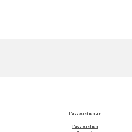
L'association
▴
▾
L'association